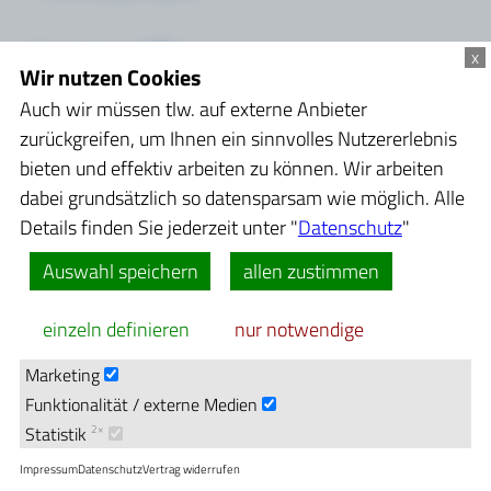
Folgt uns bei:
x
Wir nutzen Cookies
einloggen
Porto
Auch wir müssen tlw. auf externe Anbieter
FAQ
zurückgreifen, um Ihnen ein sinnvolles Nutzererlebnis
bieten und effektiv arbeiten zu können. Wir arbeiten
dabei grundsätzlich so datensparsam wie möglich. Alle
Details finden Sie jederzeit unter "
Datenschutz
"
Impressum
Datenschutz
Auswahl speichern
allen zustimmen
AGB
Widerrufsbelehrung
Vertrag widerrufen
einzeln definieren
nur notwendige
Sicherheitsanweisungen & Beförderungsbedingungen
powered by
pott.digital
's
pt.BallonManager
Marketing
Funktionalität / externe Medien
Statistik
2×
Impressum
Datenschutz
Vertrag widerrufen