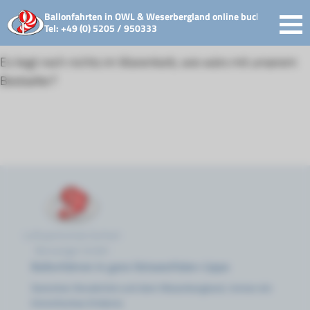
Ballonfahrten in OWL & Weserbergland online buchen
Tel: +49 (0) 5205 / 950333
Es liegt noch nichts im Warenkorb, wie wärs mit unserem
Bestseller?
Luftsportschule Gerhart
Berwanger GmbH
Ballonfahren in ganz Ostwestfalen-Lippe
Zwischen Osnabrück und dem Weserbergland, immer ein
himmlisches Erlebnis