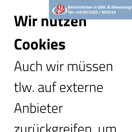
x
Ballonfahrten in OWL & Weserbergl
Tel: +49 (0) 5205 / 950333
Wir nutzen
Cookies
Termin oder Gutsche
Auch wir müssen
Grundsätzlich brauch
tlw. auf externe
jede Fahrtgruppe ein
Anbieter
Verantwortlichen mit
zurückgreifen, um
Login.