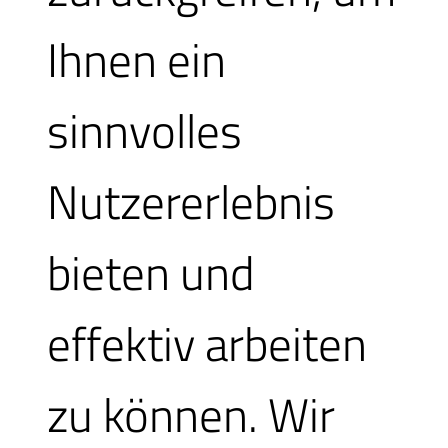
Ihnen ein
Möchten Sie selbst
mitfahren können Si
sinnvolles
einen Termin wählen
Nutzererlebnis
und sich damit den
bieten und
Login anlegen.
effektiv arbeiten
zu können. Wir